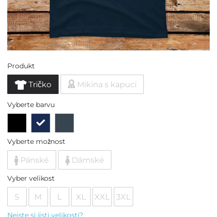
Produkt
Tričko
Mikina s kapucí
Vyberte barvu
Vyberte možnost
Pánské
Dámské
Vyber velikost
S
M
L
XL
XXL
3XL
Nejste si jisti velikostí?