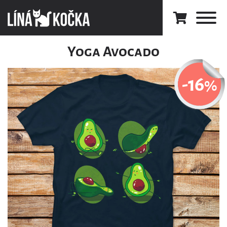
Yoga Avocado
-16
%