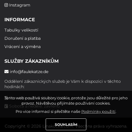
Instagram
INFORMACE
Tabulky velikostí
Doručení a platba
Vrácení a výměna
SLUŽBY ZÁKAZNÍKŮM
info@faulekatze.de
Oddělení zákaznických služeb je Vám k dispozici v těchto
hodinách:
Pondělí - pátek: 10:00 - 19:00
Tento web používá soubory cookie, protože jsou důležité pro jeho
provoz. Návštěvou přijímáte používání cookies.
Sobota a neděle: zavřeno
Pro více informací si přečtěte naše
Podmínky použití
.
SOUHLASÍM
Copyright © 2026 Linakocka.com. Všechna práva vyhrazena.