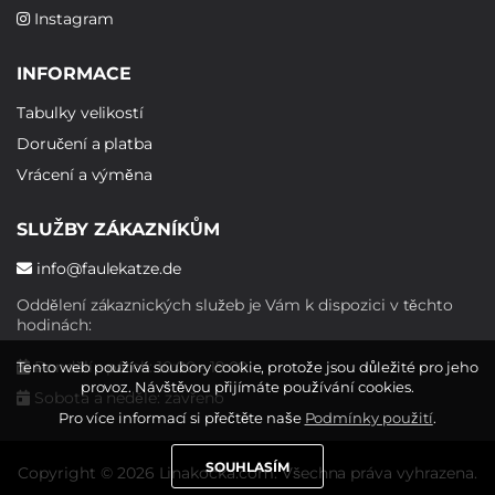
Instagram
INFORMACE
Tabulky velikostí
Doručení a platba
Vrácení a výměna
SLUŽBY ZÁKAZNÍKŮM
info@faulekatze.de
Oddělení zákaznických služeb je Vám k dispozici v těchto
hodinách:
Pondělí - pátek: 10:00 - 19:00
Tento web používá soubory cookie, protože jsou důležité pro jeho
provoz. Návštěvou přijímáte používání cookies.
Sobota a neděle: zavřeno
Pro více informací si přečtěte naše
Podmínky použití
.
SOUHLASÍM
Copyright © 2026 Linakocka.com. Všechna práva vyhrazena.