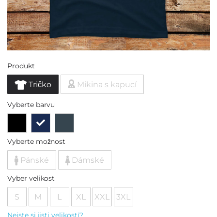
Produkt
Tričko
Mikina s kapucí
Vyberte barvu
Vyberte možnost
Pánské
Dámské
Vyber velikost
S
M
L
XL
XXL
3XL
Nejste si jisti velikostí?