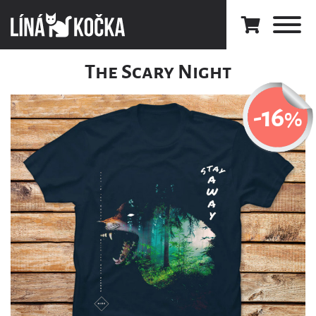
The Scary Night
-16
%