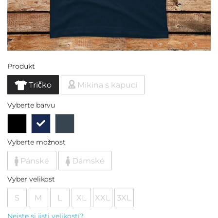
Produkt
Tričko
Mikina s kapucí
Vyberte barvu
Vyberte možnost
Pánské
Dámské
Vyber velikost
S
M
L
XL
XXL
3XL
Nejste si jisti velikostí?