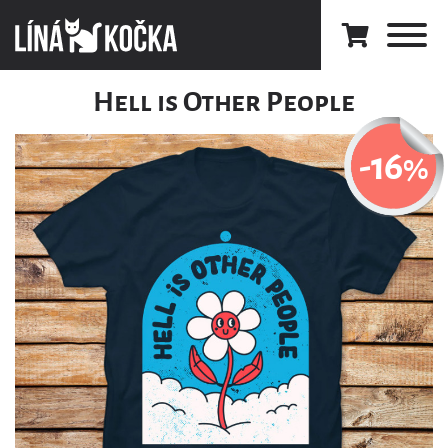
Hell is Other People
-16
%