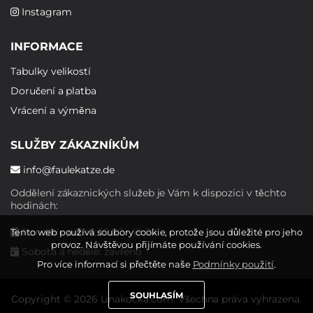
Instagram
INFORMACE
Tabulky velikostí
Doručení a platba
Vrácení a výměna
SLUŽBY ZÁKAZNÍKŮM
info@faulekatze.de
Oddělení zákaznických služeb je Vám k dispozici v těchto
hodinách:
Pondělí - pátek: 10:00 - 19:00
Tento web používá soubory cookie, protože jsou důležité pro jeho
provoz. Návštěvou přijímáte používání cookies.
Sobota a neděle: zavřeno
Pro více informací si přečtěte naše
Podmínky použití
.
SOUHLASÍM
Copyright © 2026 Linakocka.com. Všechna práva vyhrazena.