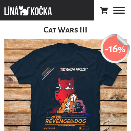
Cat Wars III
-16
%