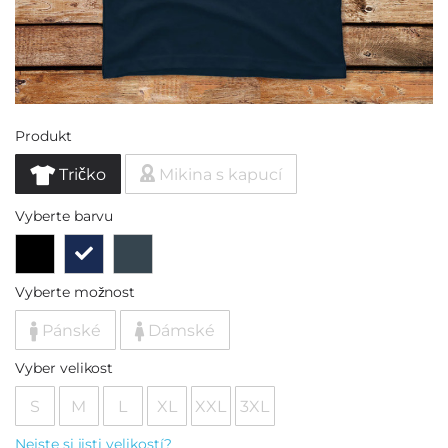
Produkt
Tričko
Mikina s kapucí
Vyberte barvu
Vyberte možnost
Pánské
Dámské
Vyber velikost
S
M
L
XL
XXL
3XL
Nejste si jisti velikostí?