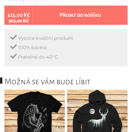
323,00 Kč
Přidat do košíku
383,00 Kč
Vysoce kvalitní produkt
100% bavlna
Pratelné do 40°C
Možná se vám bude líbit