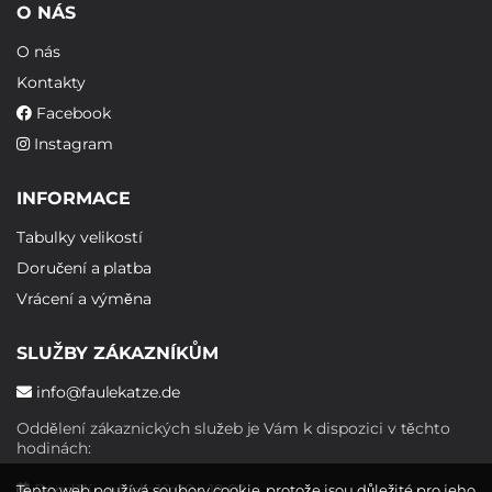
O NÁS
O nás
Kontakty
Facebook
Instagram
INFORMACE
Tabulky velikostí
Doručení a platba
Vrácení a výměna
SLUŽBY ZÁKAZNÍKŮM
info@faulekatze.de
Oddělení zákaznických služeb je Vám k dispozici v těchto
hodinách:
Pondělí - pátek: 10:00 - 19:00
Tento web používá soubory cookie, protože jsou důležité pro jeho