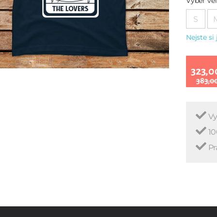
Vyber vel
S
Nejste si 
323,0
383,0
Vy
10
Pr