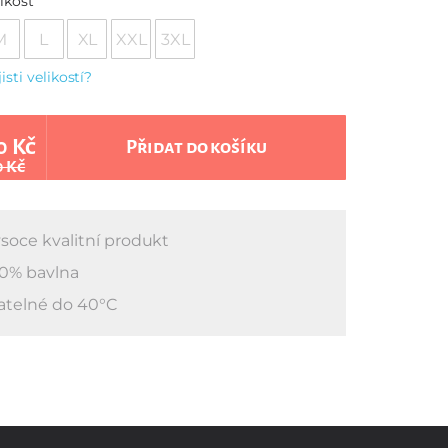
ikost
M
L
XL
XXL
3XL
jisti velikostí?
0 Kč
Přidat do košíku
0 Kč
soce kvalitní produkt
0% bavlna
atelné do 40°C