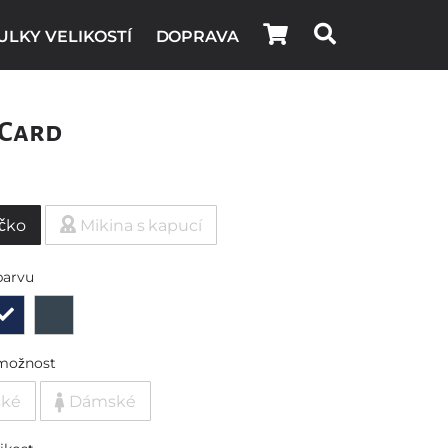
ULKY VELIKOSTÍ
DOPRAVA
 Card
ičko
Mikina s kapucí
barvu
možnost
ské
Dámské