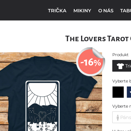
TRIČKA
MIKINY
O NÁS
TAB
The Lovers Tarot
Produkt
-16
%
Tr
Vyberte 
Vyberte 
Pán