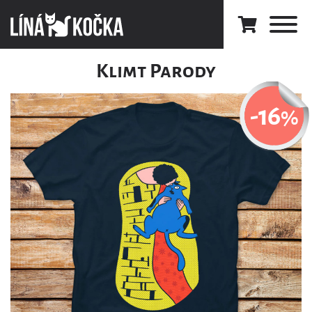
Klimt Parody
-16
%