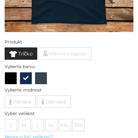
Produkt
Tričko
Mikina s kapucí
Vyberte barvu
Vyberte možnost
Pánské
Dámské
Vyber velikost
S
M
L
XL
XXL
3XL
Nejste si jisti velikostí?