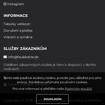
Instagram
INFORMACE
Tabulky velikostí
Doručení a platba
Vrácení a výměna
SLUŽBY ZÁKAZNÍKŮM
info@faulekatze.de
Oddělení zákaznických služeb je Vám k dispozici v těchto
hodinách:
Pondělí - pátek: 10:00 - 19:00
Tento web používá soubory cookie, protože jsou důležité pro jeho
provoz. Návštěvou přijímáte používání cookies.
Sobota a neděle: zavřeno
Pro více informací si přečtěte naše
Podmínky použití
.
SOUHLASÍM
Copyright © 2026 Linakocka.com. Všechna práva vyhrazena.