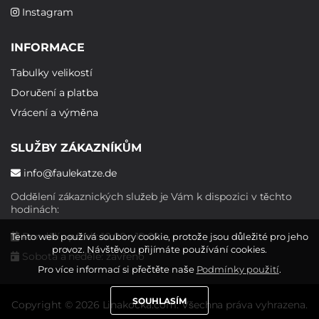
Instagram
INFORMACE
Tabulky velikostí
Doručení a platba
Vrácení a výměna
SLUŽBY ZÁKAZNÍKŮM
info@faulekatze.de
Oddělení zákaznických služeb je Vám k dispozici v těchto
hodinách:
Pondělí - pátek: 10:00 - 19:00
Tento web používá soubory cookie, protože jsou důležité pro jeho
provoz. Návštěvou přijímáte používání cookies.
Sobota a neděle: zavřeno
Pro více informací si přečtěte naše
Podmínky použití
.
SOUHLASÍM
Copyright © 2026 Linakocka.com. Všechna práva vyhrazena.