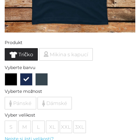
Produkt
Tričko
Mikina s kapucí
Vyberte barvu
Vyberte možnost
Pánské
Dámské
Vyber velikost
S
M
L
XL
XXL
3XL
Nejste si jisti velikostí?