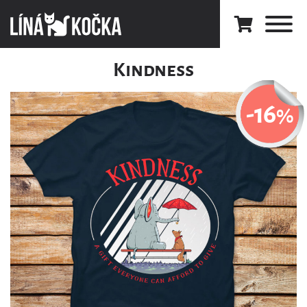
Kindness
-16
%