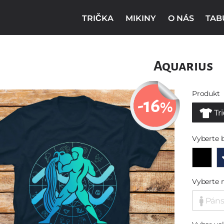
TRIČKA
MIKINY
O NÁS
TAB
Aquarius
Produkt
-16
%
Tr
Vyberte 
Vyberte 
Pán