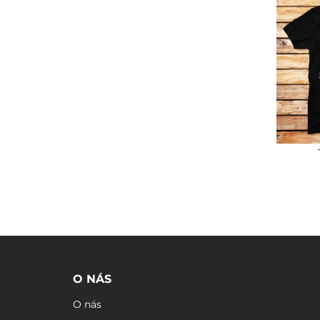
O NÁS
O nás