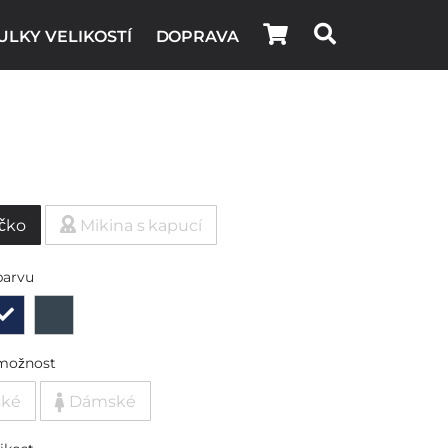
ULKY VELIKOSTÍ
DOPRAVA
ičko
Mikina s kapucí
barvu
možnost
ské
Dámské