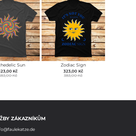
hedelic Sun
Zodiac Sign
323,00 Kč
323,00 Kč
383,00 Kč
383,00 Kč
ŽBY ZÁKAZNÍKŮM
fo@faulekatze.de