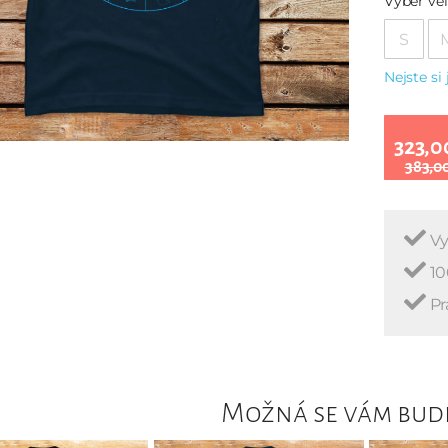
Vyber vel
S
Nejste si 
323,0
383,0
Vy
10
Pr
Možná se vám bude