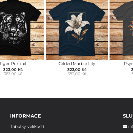
Tiger Portrait
Gilded Marble Lily
Psyc
323,00 Kč
323,00 Kč
383,00 Kč
383,00 Kč
INFORMACE
SLU
Tabulky velikostí
in