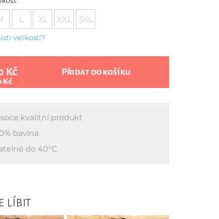
ikost
M
L
XL
XXL
3XL
jisti velikostí?
0 Kč
Přidat do košíku
0 Kč
soce kvalitní produkt
0% bavlna
atelné do 40°C
 líbit