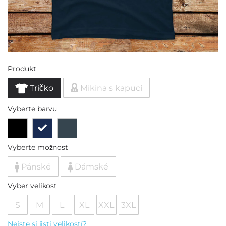
Produkt
Tričko
Mikina s kapucí
Vyberte barvu
Vyberte možnost
Pánské
Dámské
Vyber velikost
S
M
L
XL
XXL
3XL
Nejste si jisti velikostí?