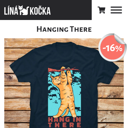
Hanging There
-16
%