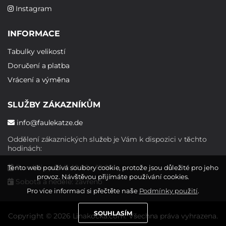
Instagram
INFORMACE
Tabulky velikostí
Doručení a platba
Vrácení a výměna
SLUŽBY ZÁKAZNÍKŮM
info@faulekatze.de
Oddělení zákaznických služeb je Vám k dispozici v těchto
hodinách:
Pondělí - pátek: 10:00 - 19:00
Tento web používá soubory cookie, protože jsou důležité pro jeho
provoz. Návštěvou přijímáte používání cookies.
Sobota a neděle: zavřeno
Pro více informací si přečtěte naše
Podmínky použití
.
SOUHLASÍM
Copyright © 2026 Linakocka.com. Všechna práva vyhrazena.