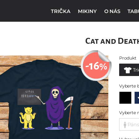
TRIČKA
MIKINY
O NÁS
TAB
Cat and Deat
Produkt
-16
%
Tr
Vyberte 
Vyberte 
Pán