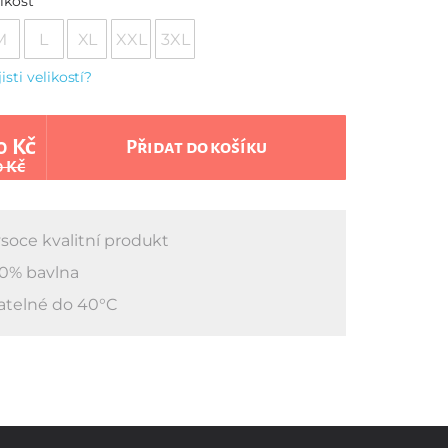
ikost
M
L
XL
XXL
3XL
jisti velikostí?
0 Kč
Přidat do košíku
0 Kč
soce kvalitní produkt
0% bavlna
atelné do 40°C