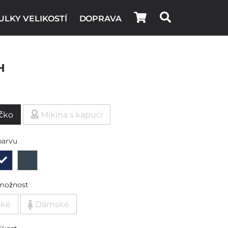
ULKY VELIKOSTÍ
DOPRAVA
h
ičko
Mikina s kapucí
barvu
možnost
ské
Dámské