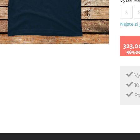
Vyber vel
S
Nejste si 
323,0
383,0
Vy
10
Pr