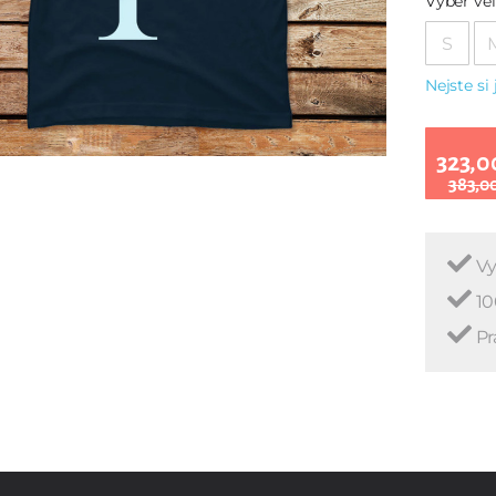
Vyber vel
S
Nejste si 
323,0
383,0
Vy
10
Pr