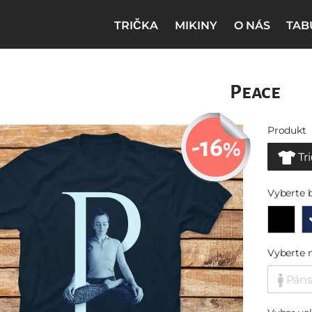
TRIČKA
MIKINY
O NÁS
TAB
Peace
Produkt
-16
%
Tr
Vyberte 
Vyberte 
Pán