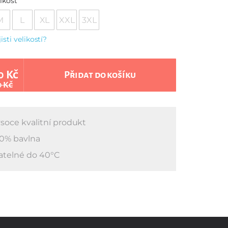
ikost
M
L
XL
XXL
3XL
jisti velikostí?
0 Kč
Přidat do košíku
0 Kč
soce kvalitní produkt
0% bavlna
atelné do 40°C