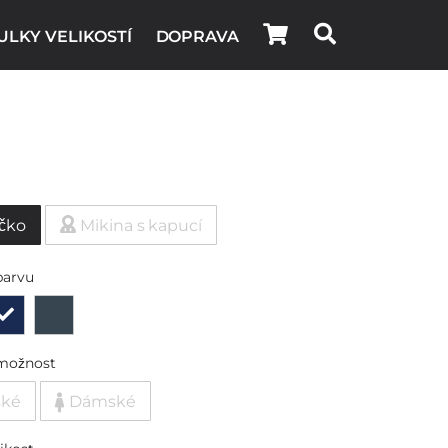
ULKY VELIKOSTÍ
DOPRAVA
ičko
Mikina s kapucí
barvu
možnost
ské
Dámské