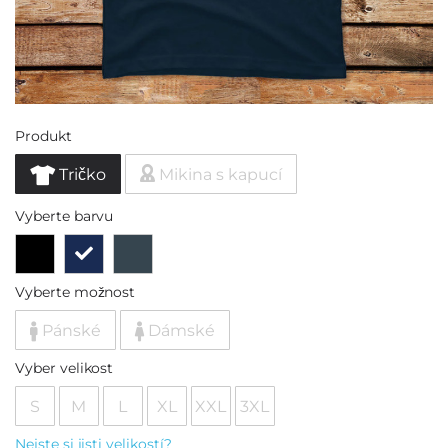
Produkt
Tričko
Mikina s kapucí
Vyberte barvu
Vyberte možnost
Pánské
Dámské
Vyber velikost
S
M
L
XL
XXL
3XL
Nejste si jisti velikostí?