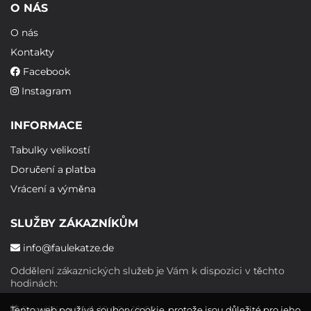
O NÁS
O nás
Kontakty
Facebook
Instagram
INFORMACE
Tabulky velikostí
Doručení a platba
Vrácení a výměna
SLUŽBY ZÁKAZNÍKŮM
info@faulekatze.de
Oddělení zákaznických služeb je Vám k dispozici v těchto
hodinách:
Pondělí - pátek: 10:00 - 19:00
Tento web používá soubory cookie, protože jsou důležité pro jeho