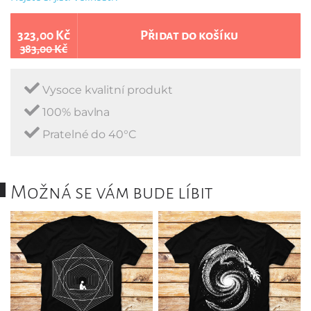
323,00 Kč
Přidat do košíku
383,00 Kč
Vysoce kvalitní produkt
100% bavlna
Pratelné do 40°C
Možná se vám bude líbit