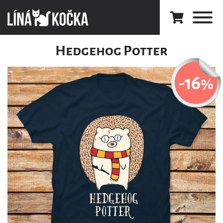
Hedgehog Potter
-16
%