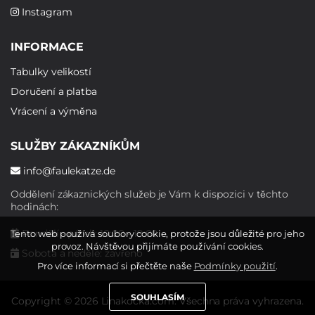
Instagram
INFORMACE
Tabulky velikostí
Doručení a platba
Vrácení a výměna
SLUŽBY ZÁKAZNÍKŮM
info@faulekatze.de
Oddělení zákaznických služeb je Vám k dispozici v těchto
hodinách:
Pondělí - pátek: 10:00 - 19:00
Tento web používá soubory cookie, protože jsou důležité pro jeho
provoz. Návštěvou přijímáte používání cookies.
Sobota a neděle: zavřeno
Pro více informací si přečtěte naše
Podmínky použití
.
SOUHLASÍM
Copyright © 2026 Linakocka.com. Všechna práva vyhrazena.