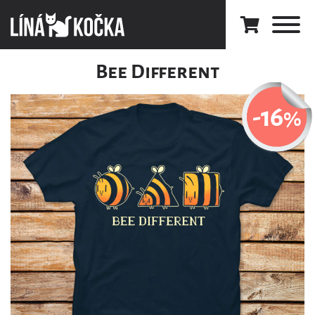
Bee Different
-16
%