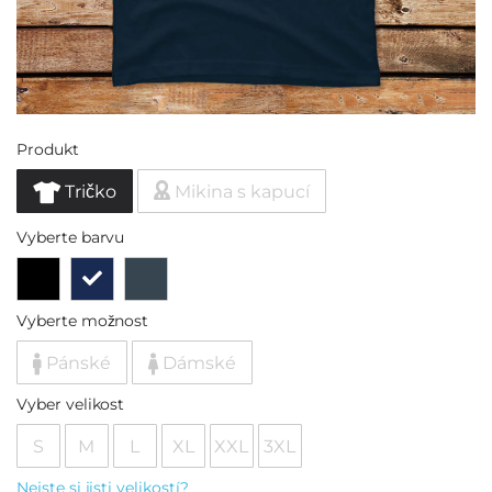
Produkt
Tričko
Mikina s kapucí
Vyberte barvu
Vyberte možnost
Pánské
Dámské
Vyber velikost
S
M
L
XL
XXL
3XL
Nejste si jisti velikostí?