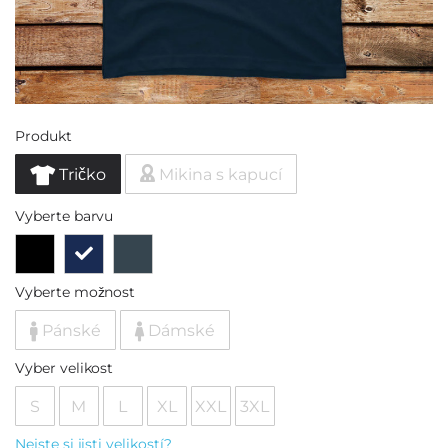
Produkt
Tričko
Mikina s kapucí
Vyberte barvu
Vyberte možnost
Pánské
Dámské
Vyber velikost
S
M
L
XL
XXL
3XL
Nejste si jisti velikostí?