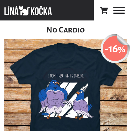
No Cardio
-16
%