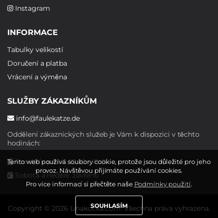
Instagram
INFORMACE
Tabulky velikostí
Doručení a platba
Vrácení a výměna
SLUŽBY ZÁKAZNÍKŮM
info@faulekatze.de
Oddělení zákaznických služeb je Vám k dispozici v těchto
hodinách:
Pondělí - pátek: 10:00 - 19:00
Tento web používá soubory cookie, protože jsou důležité pro jeho
provoz. Návštěvou přijímáte používání cookies.
Sobota a neděle: zavřeno
Pro více informací si přečtěte naše
Podmínky použití
.
SOUHLASÍM
Copyright © 2026 Linakocka.com. Všechna práva vyhrazena.