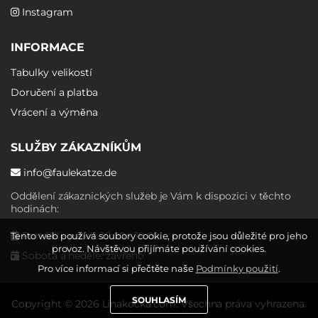
Instagram
INFORMACE
Tabulky velikostí
Doručení a platba
Vrácení a výměna
SLUŽBY ZÁKAZNÍKŮM
info@faulekatze.de
Oddělení zákaznických služeb je Vám k dispozici v těchto
hodinách:
Pondělí - pátek: 10:00 - 19:00
Tento web používá soubory cookie, protože jsou důležité pro jeho
provoz. Návštěvou přijímáte používání cookies.
Sobota a neděle: zavřeno
Pro více informací si přečtěte naše
Podmínky použití
.
SOUHLASÍM
Copyright © 2026 Linakocka.com. Všechna práva vyhrazena.