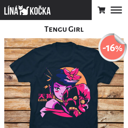
Tengu Girl
-16
%