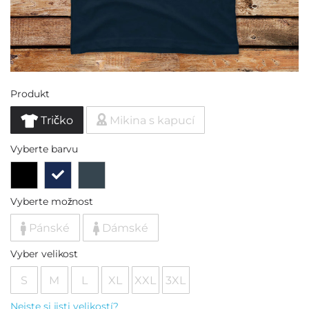
Produkt
Tričko
Mikina s kapucí
Vyberte barvu
Vyberte možnost
Pánské
Dámské
Vyber velikost
S
M
L
XL
XXL
3XL
Nejste si jisti velikostí?