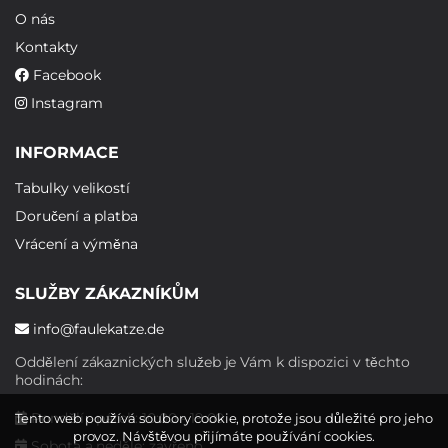
O nás
Kontakty
Facebook
Instagram
INFORMACE
Tabulky velikostí
Doručení a platba
Vrácení a výměna
SLUŽBY ZÁKAZNÍKŮM
info@faulekatze.de
Oddělení zákaznických služeb je Vám k dispozici v těchto
hodinách:
Pondělí - pátek: 10:00 - 19:00
Tento web používá soubory cookie, protože jsou důležité pro jeho
provoz. Návštěvou přijímáte používání cookies.
Sobota a neděle: zavřeno