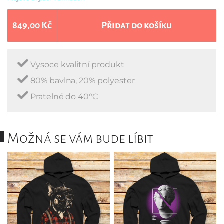
849,00 Kč
Přidat do košíku
Vysoce kvalitní produkt
80% bavlna, 20% polyester
Pratelné do 40°C
Možná se vám bude líbit