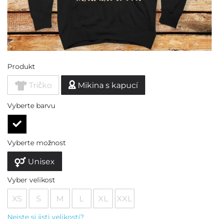
Produkt
Tričko
Mikina s kapucí
Vyberte barvu
Vyberte možnost
Unisex
Vyber velikost
XS
S
M
L
XL
XXL
Nejste si jisti velikostí?