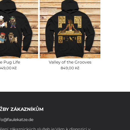
e Pug Life
Valley of the Grooves
849,00 Kč
849,00 Kč
ŽBY ZÁKAZNÍKŮM
fo@faulekatze.de
lení zákaznických služeb je Vám k dispozici v