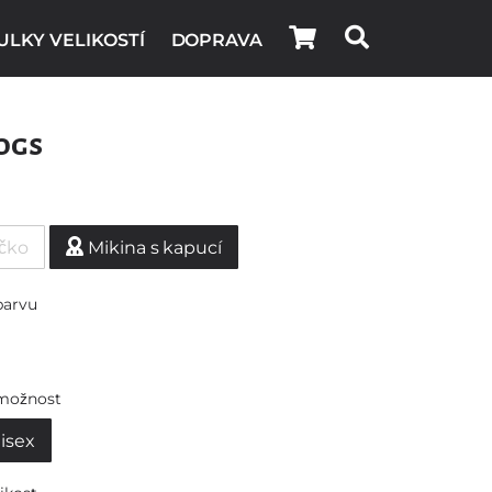
ULKY VELIKOSTÍ
DOPRAVA
ogs
ičko
Mikina s kapucí
barvu
možnost
isex