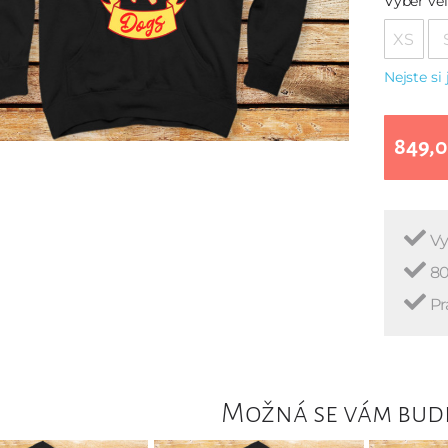
Vyber vel
XS
Nejste si 
849,0
Vy
80
Pr
Možná se vám bude