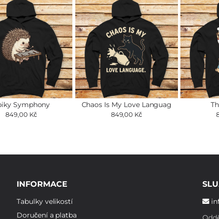
piky Symphony
Chaos Is My Love Languag
Th
849,00 Kč
849,00 Kč
INFORMACE
SLU
Tabulky velikostí
in
Doručení a platba
Oddě