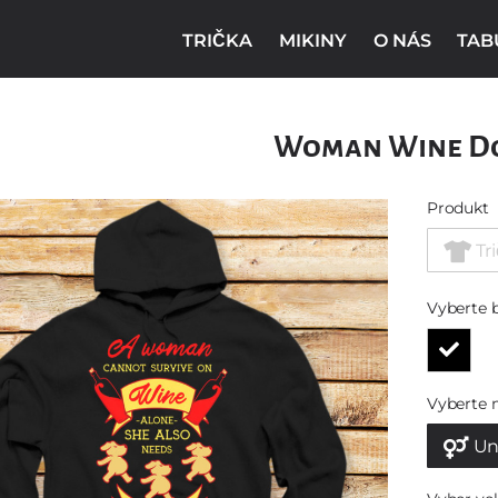
TRIČKA
MIKINY
O NÁS
TAB
Woman Wine D
Produkt
Tr
Vyberte 
Vyberte 
Un