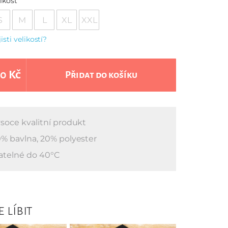
ikost
S
M
L
XL
XXL
jisti velikostí?
0 Kč
Přidat do košíku
soce kvalitní produkt
% bavlna, 20% polyester
atelné do 40°C
 líbit