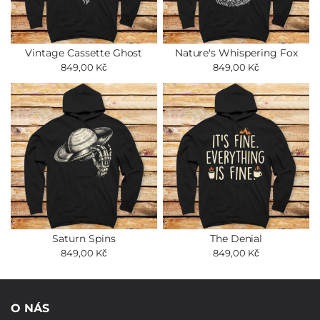
Vintage Cassette Ghost
Nature's Whispering Fox
849,00 Kč
849,00 Kč
Saturn Spins
The Denial
849,00 Kč
849,00 Kč
O NÁS