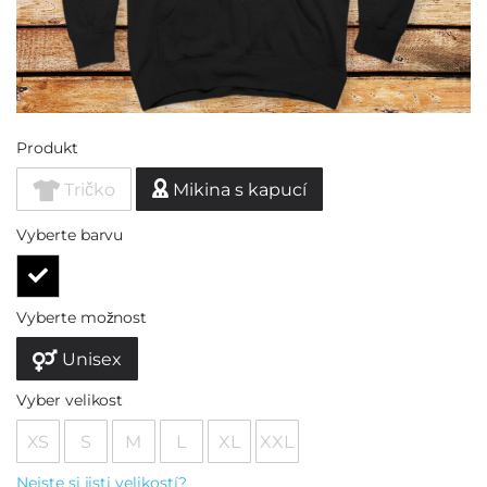
Produkt
Tričko
Mikina s kapucí
Vyberte barvu
Vyberte možnost
Unisex
Vyber velikost
XS
S
M
L
XL
XXL
Nejste si jisti velikostí?