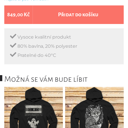
849,00 Kč
Přidat do košíku
Vysoce kvalitní produkt
80% bavlna, 20% polyester
Pratelné do 40°C
Možná se vám bude líbit