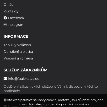
O nás
Kontakty
Facebook
Instagram
INFORMACE
Tabulky velikostí
Doručení a platba
Vrácení a výměna
SLUŽBY ZÁKAZNÍKŮM
info@faulekatze.de
Oddělení zákaznických služeb je Vám k dispozici v těchto
hodinách:
Pondělí - pátek: 10:00 - 19:00
Tento web používá soubory cookie, protože jsou důležité pro jeho
provoz. Návštěvou přijímáte používání cookies.
Sobota a neděle: zavřeno