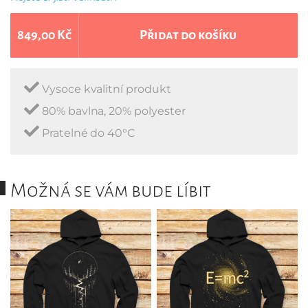
849,00 Kč
Přidat do košíku
Vysoce kvalitní produkt
80% bavlna, 20% polyester
Pratelné do 40°C
Možná se vám bude líbit