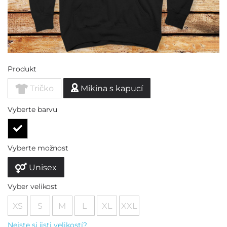
Produkt
Tričko
Mikina s kapucí
Vyberte barvu
Vyberte možnost
Unisex
Vyber velikost
XS
S
M
L
XL
XXL
Nejste si jisti velikostí?