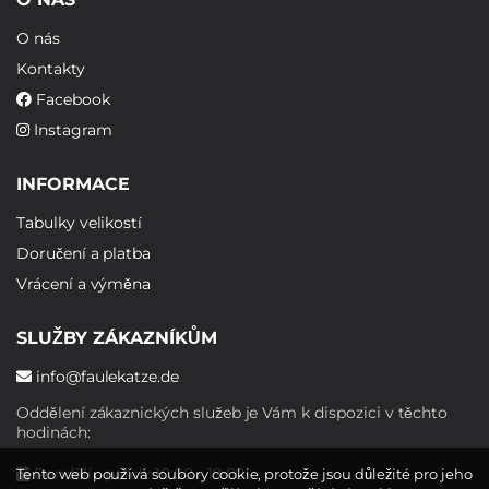
O nás
Kontakty
Facebook
Instagram
INFORMACE
Tabulky velikostí
Doručení a platba
Vrácení a výměna
SLUŽBY ZÁKAZNÍKŮM
info@faulekatze.de
Oddělení zákaznických služeb je Vám k dispozici v těchto
hodinách:
Pondělí - pátek: 10:00 - 19:00
Tento web používá soubory cookie, protože jsou důležité pro jeho