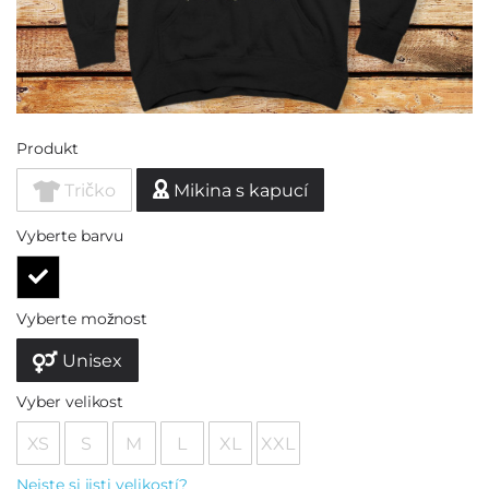
Produkt
Tričko
Mikina s kapucí
Vyberte barvu
Vyberte možnost
Unisex
Vyber velikost
XS
S
M
L
XL
XXL
Nejste si jisti velikostí?