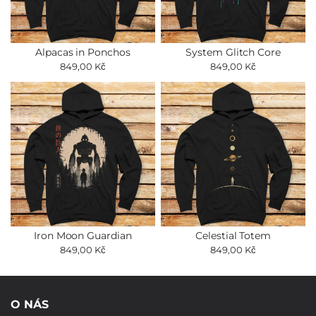
Alpacas in Ponchos
System Glitch Core
849,00 Kč
849,00 Kč
Iron Moon Guardian
Celestial Totem
849,00 Kč
849,00 Kč
O NÁS