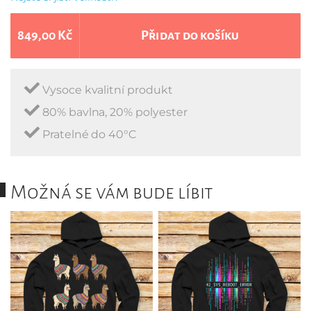
849,00 Kč
Přidat do košíku
Vysoce kvalitní produkt
80% bavlna, 20% polyester
Pratelné do 40°C
Možná se vám bude líbit