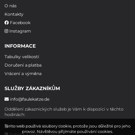
O nás
Kontakty
Facebook
Instagram
INFORMACE
Tabulky velikostí
Doručení a platba
Vrácení a výměna
SLUŽBY ZÁKAZNÍKŮM
info@faulekatze.de
Oddělení zákaznických služeb je Vám k dispozici v těchto
hodinách:
Pondělí - pátek: 10:00 - 19:00
Tento web používá soubory cookie, protože jsou důležité pro jeho
provoz. Návštěvou přijímáte používání cookies.
Sobota a neděle: zavřeno