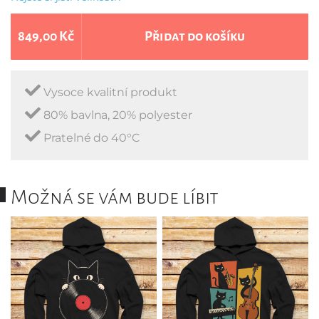
849,00 Kč
Přidat do košíku
Vysoce kvalitní produkt
80% bavlna, 20% polyester
Pratelné do 40°C
Možná se vám bude líbit