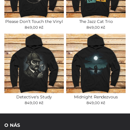
Please Don’t Touch the Vinyl
The Jazz Cat Trio
849,00 Kč
849,00 Kč
Detective's Study
Midnight Rendezvous
849,00 Kč
849,00 Kč
O NÁS