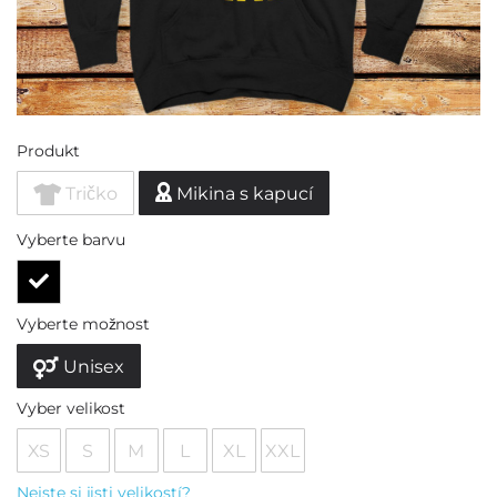
Produkt
Tričko
Mikina s kapucí
Vyberte barvu
Vyberte možnost
Unisex
Vyber velikost
XS
S
M
L
XL
XXL
Nejste si jisti velikostí?