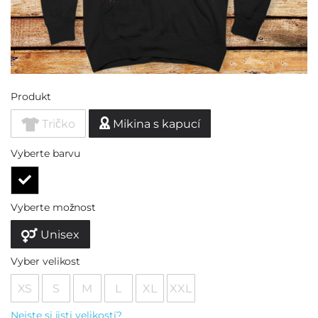
Produkt
Tričko
Mikina s kapucí
Vyberte barvu
Vyberte možnost
Unisex
Vyber velikost
XS
S
M
L
XL
XXL
Nejste si jisti velikostí?