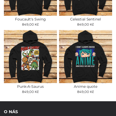
Foucault's Swing
Celestial Sentinel
849,00 Kč
849,00 Kč
Punk-A-Saurus
Anime quote
849,00 Kč
849,00 Kč
O NÁS