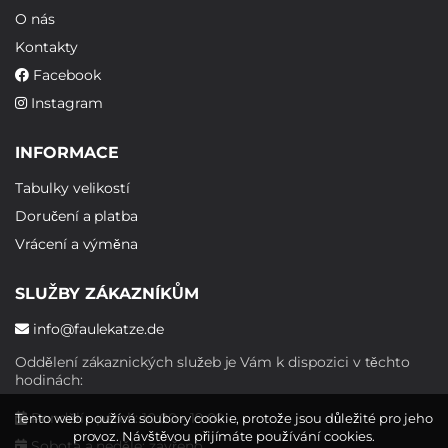
O nás
Kontakty
Facebook
Instagram
INFORMACE
Tabulky velikostí
Doručení a platba
Vrácení a výměna
SLUŽBY ZÁKAZNÍKŮM
info@faulekatze.de
Oddělení zákaznických služeb je Vám k dispozici v těchto
hodinách:
Pondělí - pátek: 10:00 - 19:00
Tento web používá soubory cookie, protože jsou důležité pro jeho
provoz. Návštěvou přijímáte používání cookies.
Sobota a neděle: zavřeno