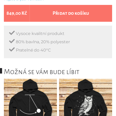
849,00 Kč
Přidat do košíku
Vysoce kvalitní produkt
80% bavlna, 20% polyester
Pratelné do 40°C
Možná se vám bude líbit