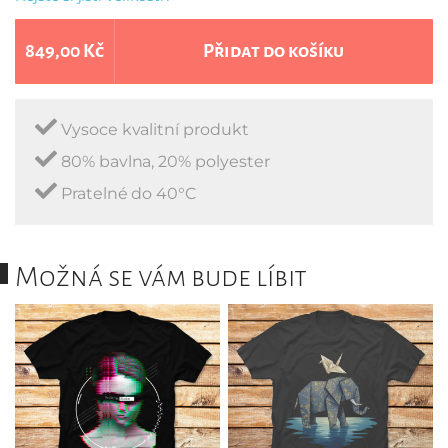
849,00 Kč
Přidat do košíku
Vysoce kvalitní produkt
80% bavlna, 20% polyester
Pratelné do 40°C
Možná se vám bude líbit