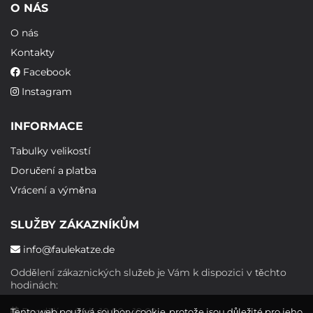
O NÁS
O nás
Kontakty
Facebook
Instagram
INFORMACE
Tabulky velikostí
Doručení a platba
Vrácení a výměna
SLUŽBY ZÁKAZNÍKŮM
info@faulekatze.de
Oddělení zákaznických služeb je Vám k dispozici v těchto
hodinách:
Pondělí - pátek: 10:00 - 19:00
Tento web používá soubory cookie, protože jsou důležité pro jeho