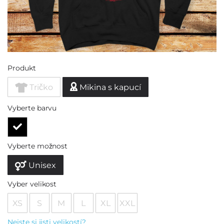
Produkt
Tričko
Mikina s kapucí
Vyberte barvu
Vyberte možnost
Unisex
Vyber velikost
XS
S
M
L
XL
XXL
Nejste si jisti velikostí?