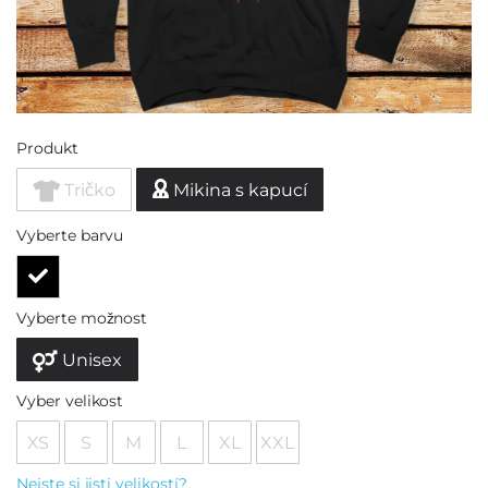
Produkt
Tričko
Mikina s kapucí
Vyberte barvu
Vyberte možnost
Unisex
Vyber velikost
XS
S
M
L
XL
XXL
Nejste si jisti velikostí?