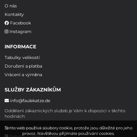
O nás
Kontakty
Facebook
Instagram
INFORMACE
Tabulky velikostí
Doručení a platba
Vrácení a výměna
SLUŽBY ZÁKAZNÍKŮM
info@faulekatze.de
Oddělení zákaznických služeb je Vám k dispozici v těchto
hodinách:
Pondělí - pátek: 10:00 - 19:00
Tento web používá soubory cookie, protože jsou důležité pro jeho
provoz. Návštěvou přijímáte používání cookies.
Sobota a neděle: zavřeno