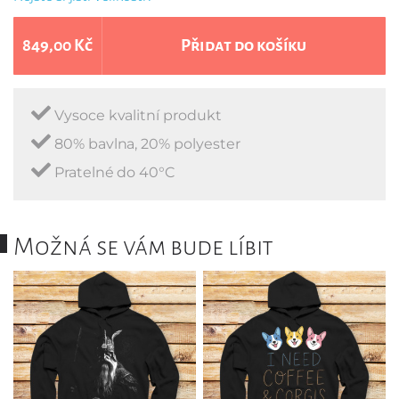
849,00 Kč
Přidat do košíku
Vysoce kvalitní produkt
80% bavlna, 20% polyester
Pratelné do 40°C
Možná se vám bude líbit