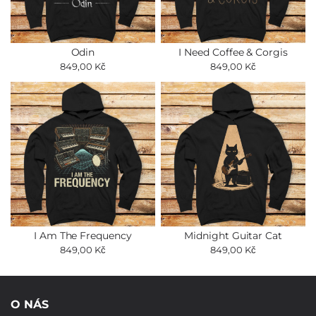
Odin
I Need Coffee & Corgis
849,00 Kč
849,00 Kč
I Am The Frequency
Midnight Guitar Cat
849,00 Kč
849,00 Kč
O NÁS