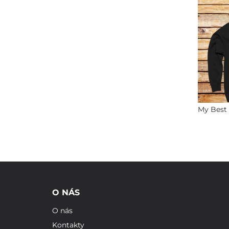
My Best 
O NÁS
O nás
Kontakty