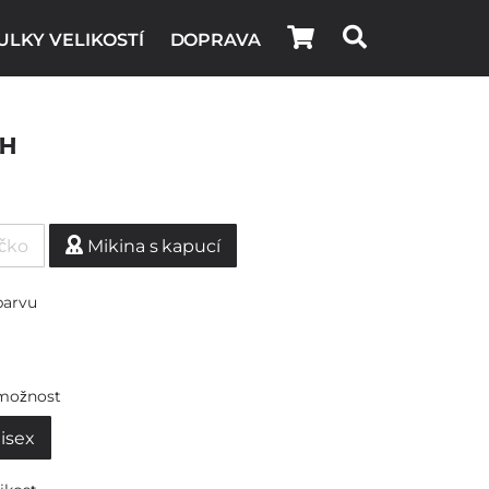
ULKY VELIKOSTÍ
DOPRAVA
ch
ičko
Mikina s kapucí
barvu
možnost
isex