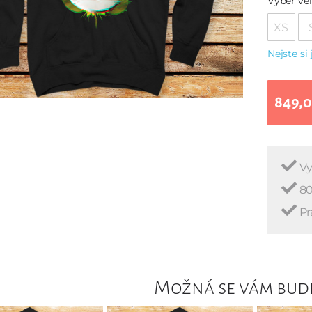
Vyber vel
XS
Nejste si 
849,0
Vy
80
Pr
Možná se vám bude