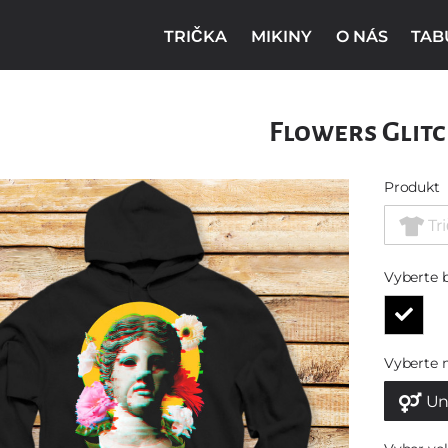
TRIČKA
MIKINY
O NÁS
TAB
Flowers Glit
Produkt
Tr
Vyberte 
Vyberte 
Un