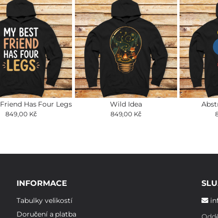
Friend Has Four Legs
Wild Idea
Abst
849,00 Kč
849,00 Kč
INFORMACE
SLU
Tabulky velikostí
in
Doručení a platba
Oddě