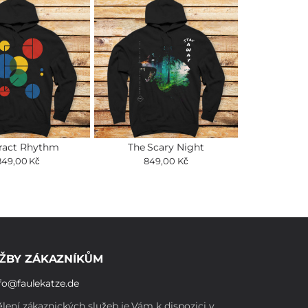
ract Rhythm
The Scary Night
849,00 Kč
849,00 Kč
ŽBY ZÁKAZNÍKŮM
fo@faulekatze.de
lení zákaznických služeb je Vám k dispozici v