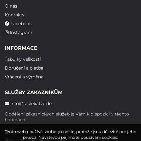
O nás
Kontakty
Facebook
Instagram
INFORMACE
Tabulky velikostí
Doručení a platba
Vrácení a výměna
SLUŽBY ZÁKAZNÍKŮM
info@faulekatze.de
Oddělení zákaznických služeb je Vám k dispozici v těchto
hodinách:
Pondělí - pátek: 10:00 - 19:00
Tento web používá soubory cookie, protože jsou důležité pro jeho
provoz. Návštěvou přijímáte používání cookies.
Sobota a neděle: zavřeno