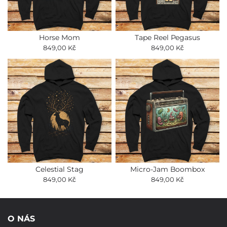
Horse Mom
Tape Reel Pegasus
849,00 Kč
849,00 Kč
Celestial Stag
Micro-Jam Boombox
849,00 Kč
849,00 Kč
O NÁS