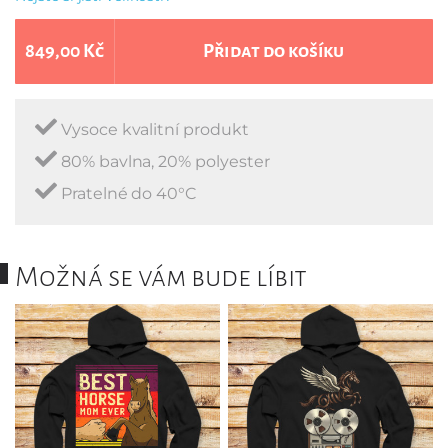
849,00 Kč
Přidat do košíku
Vysoce kvalitní produkt
80% bavlna, 20% polyester
Pratelné do 40°C
Možná se vám bude líbit