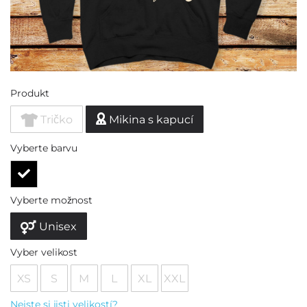
Produkt
Tričko
Mikina s kapucí
Vyberte barvu
Vyberte možnost
Unisex
Vyber velikost
XS
S
M
L
XL
XXL
Nejste si jisti velikostí?