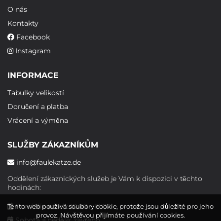
O nás
Kontakty
Facebook
Instagram
INFORMACE
Tabulky velikostí
Doručení a platba
Vrácení a výměna
SLUŽBY ZÁKAZNÍKŮM
info@faulekatze.de
Oddělení zákaznických služeb je Vám k dispozici v těchto
hodinách:
Pondělí - pátek: 10:00 - 19:00
Tento web používá soubory cookie, protože jsou důležité pro jeho
provoz. Návštěvou přijímáte používání cookies.
Sobota a neděle: zavřeno