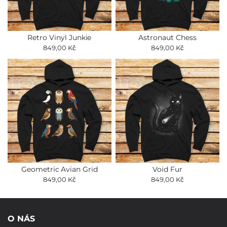
Retro Vinyl Junkie
Astronaut Chess
849,00 Kč
849,00 Kč
Geometric Avian Grid
Void Fur
849,00 Kč
849,00 Kč
O NÁS