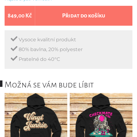
849,00 Kč
Přidat do košíku
Vysoce kvalitní produkt
80% bavlna, 20% polyester
Pratelné do 40°C
Možná se vám bude líbit