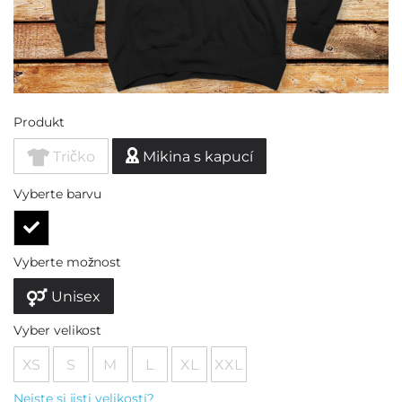
Produkt
Tričko
Mikina s kapucí
Vyberte barvu
Vyberte možnost
Unisex
Vyber velikost
XS
S
M
L
XL
XXL
Nejste si jisti velikostí?