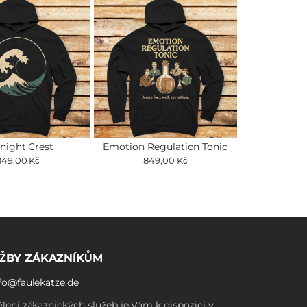
night Crest
Emotion Regulation Tonic
849,00 Kč
849,00 Kč
ŽBY ZÁKAZNÍKŮM
fo@faulekatze.de
lení zákaznických služeb je Vám k dispozici v