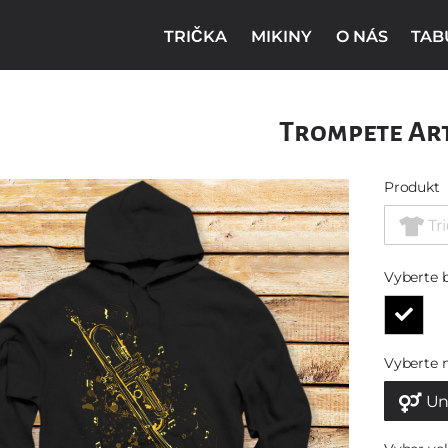
TRIČKA
MIKINY
O NÁS
TAB
Trompete Ar
Produkt
Tr
Vyberte 
Vyberte 
Un