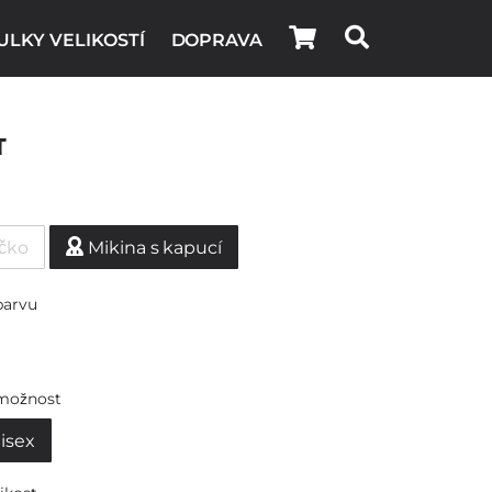
ULKY VELIKOSTÍ
DOPRAVA
t
ičko
Mikina s kapucí
barvu
možnost
isex