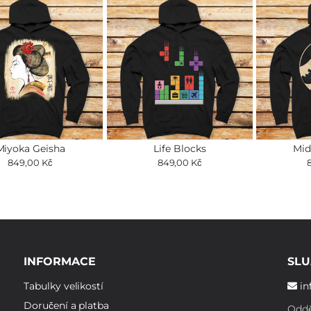
Miyoka Geisha
Life Blocks
Mid
849,00 Kč
849,00 Kč
INFORMACE
SLU
Tabulky velikostí
in
Doručení a platba
Oddě