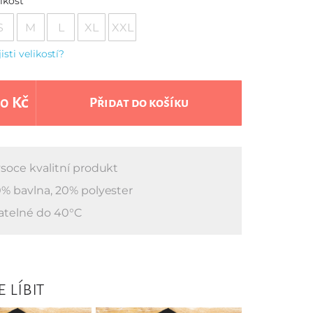
ikost
S
M
L
XL
XXL
jisti velikostí?
0 Kč
Přidat do košíku
soce kvalitní produkt
% bavlna, 20% polyester
atelné do 40°C
 líbit