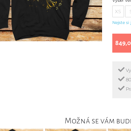
Vyber vel
XS
Nejste si 
849,0
Vy
80
Pr
Možná se vám bude