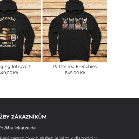
ging Introvert
Patterned Frenchies
849,00 Kč
849,00 Kč
ŽBY ZÁKAZNÍKŮM
fo@faulekatze.de
lení zákaznických služeb je Vám k dispozici v