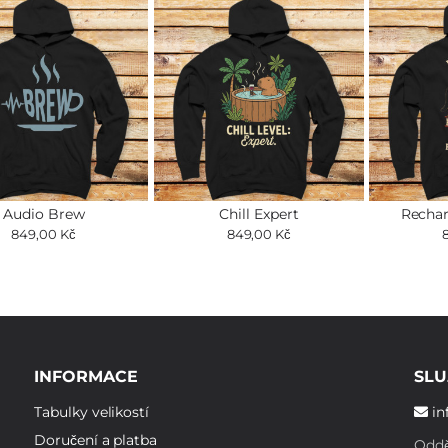
Audio Brew
Chill Expert
Rechar
849,00 Kč
849,00 Kč
INFORMACE
SLU
Tabulky velikostí
in
Doručení a platba
Oddě