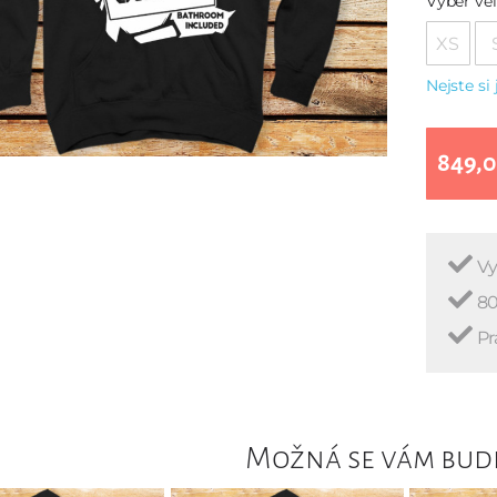
Vyber vel
XS
Nejste si 
849,0
Vy
80
Pr
Možná se vám bude