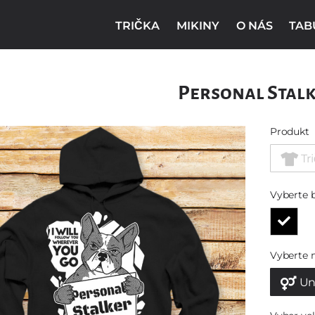
TRIČKA
MIKINY
O NÁS
TAB
Personal Stal
Produkt
Tr
Vyberte 
Vyberte 
Un