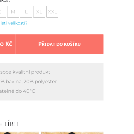
ikost
S
M
L
XL
XXL
jisti velikostí?
0 Kč
Přidat do košíku
soce kvalitní produkt
% bavlna, 20% polyester
atelné do 40°C
 líbit