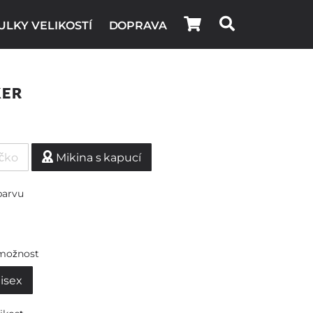
ULKY VELIKOSTÍ
DOPRAVA
ker
ičko
Mikina s kapucí
barvu
možnost
isex