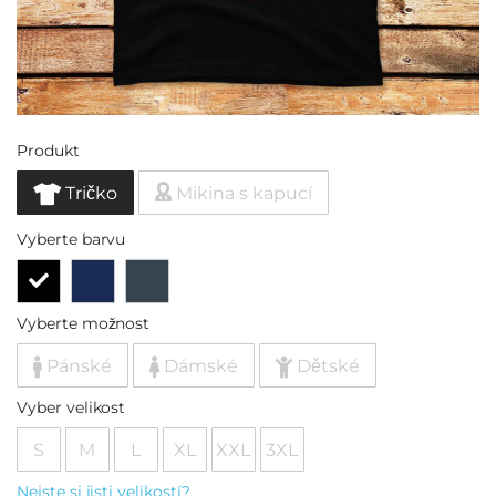
Produkt
Tričko
Mikina s kapucí
Vyberte barvu
Vyberte možnost
Pánské
Dámské
Dětské
Vyber velikost
S
M
L
XL
XXL
3XL
Nejste si jisti velikostí?