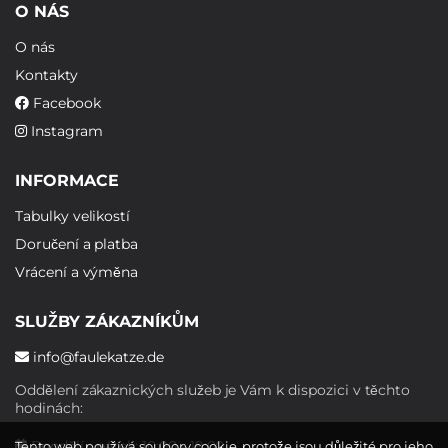
O NÁS
O nás
Kontakty
Facebook
Instagram
INFORMACE
Tabulky velikostí
Doručení a platba
Vrácení a výměna
SLUŽBY ZÁKAZNÍKŮM
info@faulekatze.de
Oddělení zákaznických služeb je Vám k dispozici v těchto
hodinách:
Pondělí - pátek: 10:00 - 19:00
Tento web používá soubory cookie, protože jsou důležité pro jeho