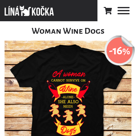
Woman Wine Dogs
-16
%