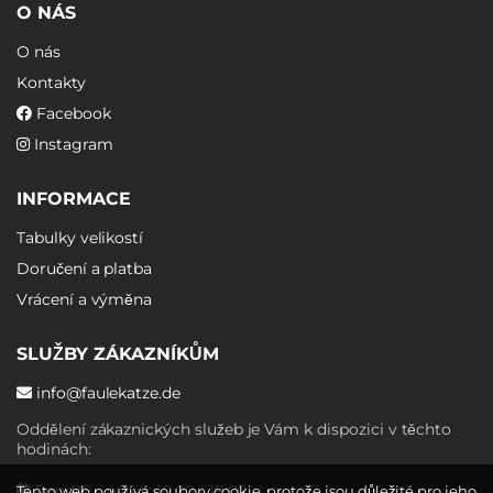
O NÁS
O nás
Kontakty
Facebook
Instagram
INFORMACE
Tabulky velikostí
Doručení a platba
Vrácení a výměna
SLUŽBY ZÁKAZNÍKŮM
info@faulekatze.de
Oddělení zákaznických služeb je Vám k dispozici v těchto
hodinách:
Pondělí - pátek: 10:00 - 19:00
Tento web používá soubory cookie, protože jsou důležité pro jeho