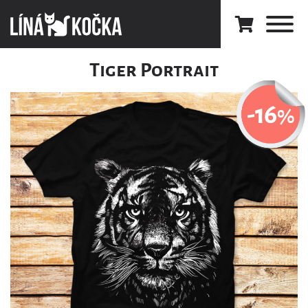
Tiger Portrait
-16
%