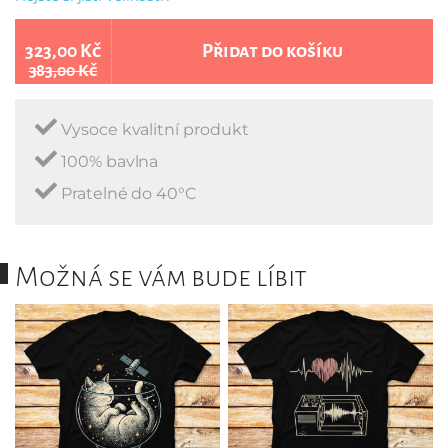
323,00 Kč
Přidat do košíku
383,00 Kč
Vysoce kvalitní produkt
100% bavlna
Pratelné do 40°C
Možná se vám bude líbit