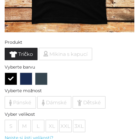
Produkt
Tričko
Mikina s kapucí
Vyberte barvu
Vyberte možnost
Pánské
Dámské
Dětské
Vyber velikost
S
M
L
XL
XXL
3XL
Nejste si jisti velikostí?