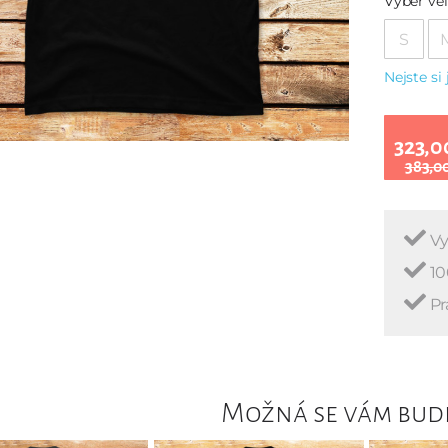
Vyber vel
S
Nejste si 
323,0
383,0
Vy
10
Pr
Možná se vám bude