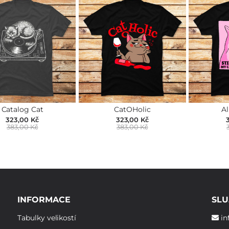
Catalog Cat
CatOHolic
Al
323,00 Kč
323,00 Kč
383,00 Kč
383,00 Kč
INFORMACE
SLU
Tabulky velikostí
in