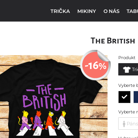
TRIČKA
MIKINY
O NÁS
TAB
The British
Produkt
-16
%
Tr
Vyberte 
Vyberte 
Pán