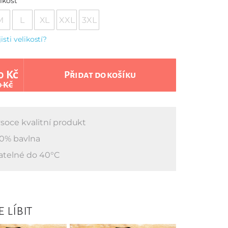
ikost
M
L
XL
XXL
3XL
jisti velikostí?
0 Kč
Přidat do košíku
0 Kč
soce kvalitní produkt
0% bavlna
atelné do 40°C
 líbit