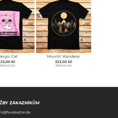
lergic Cat
Moonlit Wanderer
323,00 Kč
323,00 Kč
383,00 Kč
383,00 Kč
ŽBY ZÁKAZNÍKŮM
fo@faulekatze.de