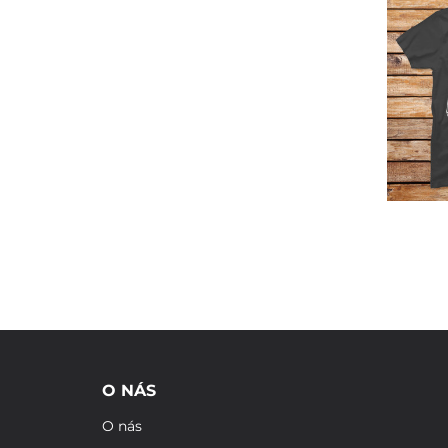
O NÁS
O nás