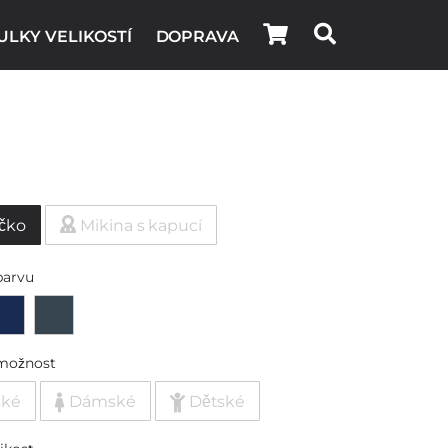
ULKY VELIKOSTÍ
DOPRAVA
ičko
Mikina s kapucí
barvu
možnost
ské
Dámské
Dětské