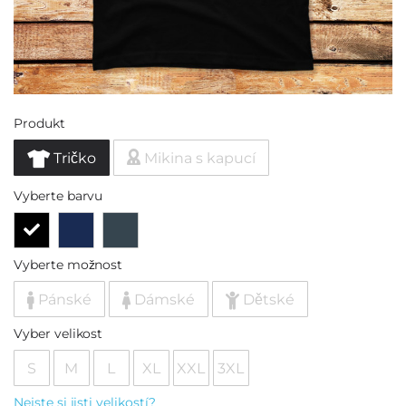
Produkt
Tričko
Mikina s kapucí
Vyberte barvu
Vyberte možnost
Pánské
Dámské
Dětské
Vyber velikost
S
M
L
XL
XXL
3XL
Nejste si jisti velikostí?