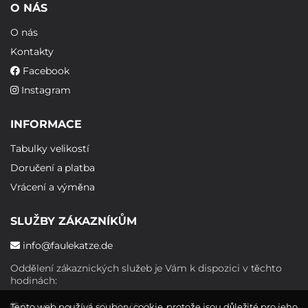
O NÁS
O nás
Kontakty
Facebook
Instagram
INFORMACE
Tabulky velikostí
Doručení a platba
Vrácení a výměna
SLUŽBY ZÁKAZNÍKŮM
info@faulekatze.de
Oddělení zákaznických služeb je Vám k dispozici v těchto
hodinách:
Pondělí - pátek: 10:00 - 19:00
Tento web používá soubory cookie, protože jsou důležité pro jeho