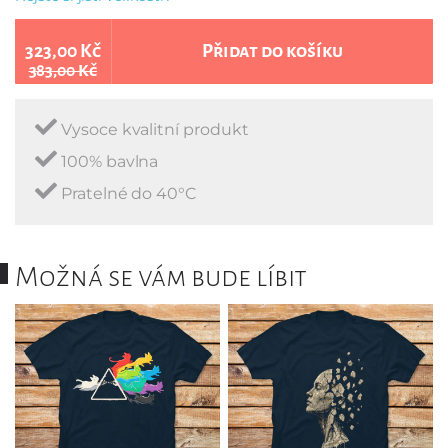
323,00 Kč
Přidat do košíku
383,00 Kč
Vysoce kvalitní produkt
100% bavlna
Pratelné do 40°C
Možná se vám bude líbit