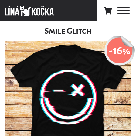
Smile Glitch
-16
%