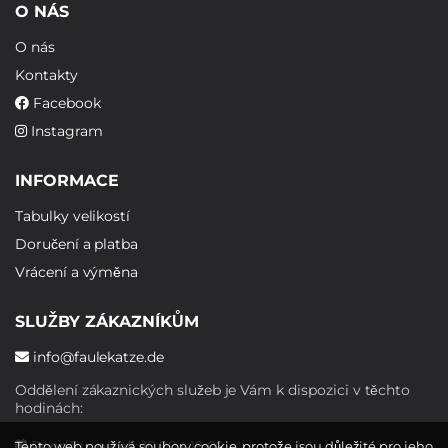
O NÁS
O nás
Kontakty
Facebook
Instagram
INFORMACE
Tabulky velikostí
Doručení a platba
Vrácení a výměna
SLUŽBY ZÁKAZNÍKŮM
info@faulekatze.de
Oddělení zákaznických služeb je Vám k dispozici v těchto
hodinách:
Pondělí - pátek: 10:00 - 19:00
Tento web používá soubory cookie, protože jsou důležité pro jeho