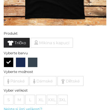
Produkt
Tričko
Mikina s kapucí
Vyberte barvu
Vyberte možnost
Pánské
Dámské
Dětské
Vyber velikost
S
M
L
XL
XXL
3XL
Nejste si jisti velikostí?