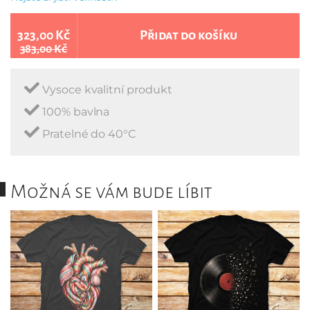
323,00 Kč
Přidat do košíku
383,00 Kč
Vysoce kvalitní produkt
100% bavlna
Pratelné do 40°C
Možná se vám bude líbit