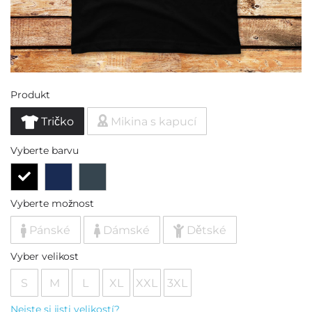
Produkt
Tričko
Mikina s kapucí
Vyberte barvu
Vyberte možnost
Pánské
Dámské
Dětské
Vyber velikost
S
M
L
XL
XXL
3XL
Nejste si jisti velikostí?