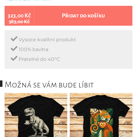
323,00 Kč
Přidat do košíku
383,00 Kč
Vysoce kvalitní produkt
100% bavlna
Pratelné do 40°C
Možná se vám bude líbit