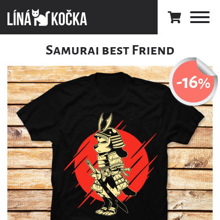
Samurai best Friend
-16
%