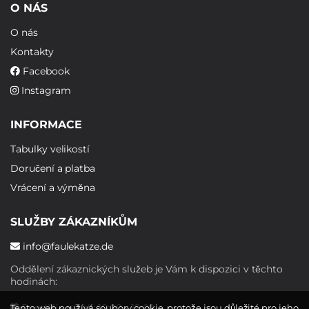
O NÁS
O nás
Kontakty
Facebook
Instagram
INFORMACE
Tabulky velikostí
Doručení a platba
Vrácení a výměna
SLUŽBY ZÁKAZNÍKŮM
info@faulekatze.de
Oddělení zákaznických služeb je Vám k dispozici v těchto
hodinách:
Pondělí - pátek: 10:00 - 19:00
Tento web používá soubory cookie, protože jsou důležité pro jeho