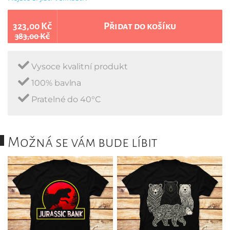
323,00 Kč
Přidat do košíku
383,00 Kč
Vysoce kvalitní produkt
100% bavlna
Pratelné do 40°C
Možná se vám bude líbit