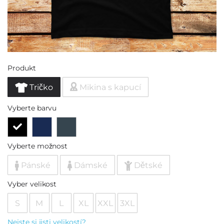
Produkt
Tričko
Mikina s kapucí
Vyberte barvu
Vyberte možnost
Pánské
Dámské
Dětské
Vyber velikost
S
M
L
XL
XXL
3XL
Nejste si jisti velikostí?