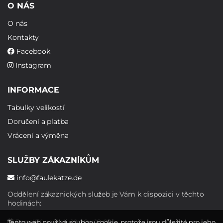
O NÁS
O nás
Kontakty
Facebook
Instagram
INFORMACE
Tabulky velikostí
Doručení a platba
Vrácení a výměna
SLUŽBY ZÁKAZNÍKŮM
info@faulekatze.de
Oddělení zákaznických služeb je Vám k dispozici v těchto
hodinách:
Pondělí - pátek: 10:00 - 19:00
Tento web používá soubory cookie, protože jsou důležité pro jeho