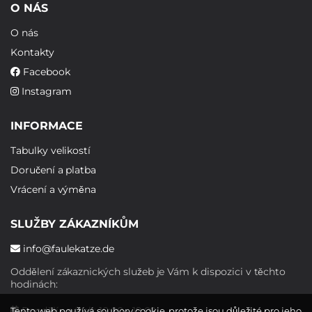
O NÁS
O nás
Kontakty
Facebook
Instagram
INFORMACE
Tabulky velikostí
Doručení a platba
Vrácení a výměna
SLUŽBY ZÁKAZNÍKŮM
info@faulekatze.de
Oddělení zákaznických služeb je Vám k dispozici v těchto
hodinách:
Pondělí - pátek: 10:00 - 19:00
Tento web používá soubory cookie, protože jsou důležité pro jeho