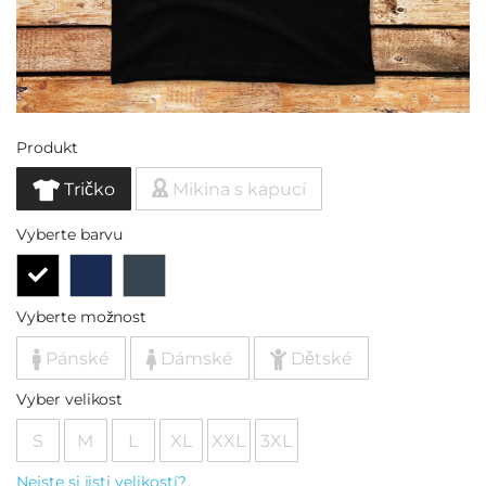
Produkt
Tričko
Mikina s kapucí
Vyberte barvu
Vyberte možnost
Pánské
Dámské
Dětské
Vyber velikost
S
M
L
XL
XXL
3XL
Nejste si jisti velikostí?