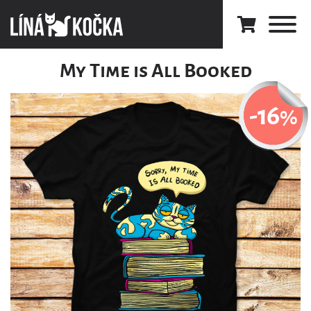
My Time is All Booked
-16
%