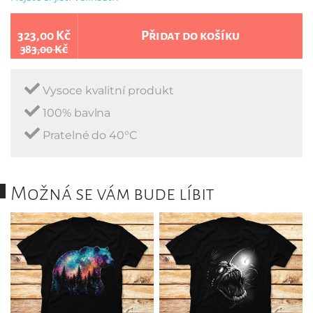
323,00 Kč
Přidat do košíku
383,00 Kč
Vysoce kvalitní produkt
100% bavlna
Pratelné do 40°C
Možná se vám bude líbit