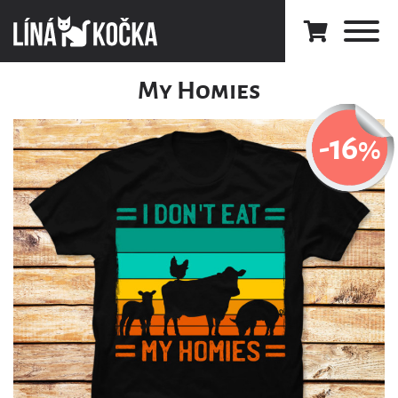
My Homies
-16
%