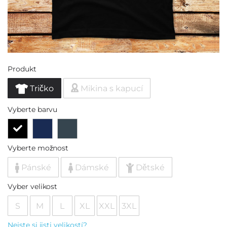
Produkt
Tričko
Mikina s kapucí
Vyberte barvu
Vyberte možnost
Pánské
Dámské
Dětské
Vyber velikost
S
M
L
XL
XXL
3XL
Nejste si jisti velikostí?