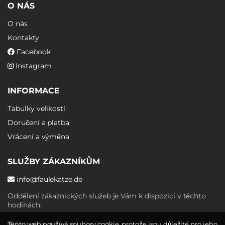
O NÁS
O nás
Kontakty
Facebook
Instagram
INFORMACE
Tabulky velikostí
Doručení a platba
Vrácení a výměna
SLUŽBY ZÁKAZNÍKŮM
info@faulekatze.de
Oddělení zákaznických služeb je Vám k dispozici v těchto
hodinách:
Pondělí - pátek: 10:00 - 19:00
Tento web používá soubory cookie, protože jsou důležité pro jeho