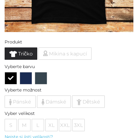
Produkt
Tričko
Mikina s kapucí
Vyberte barvu
Vyberte možnost
Pánské
Dámské
Dětské
Vyber velikost
S
M
L
XL
XXL
3XL
Nejste si jisti velikostí?