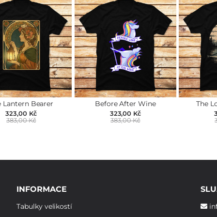
 Lantern Bearer
Before After Wine
The L
323,00 Kč
323,00 Kč
383,00 Kč
383,00 Kč
INFORMACE
SLU
Tabulky velikostí
in