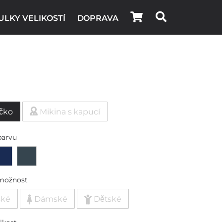
ULKY VELIKOSTÍ
DOPRAVA
ičko
Mikina s kapucí
barvu
možnost
ské
Dámské
Dětské