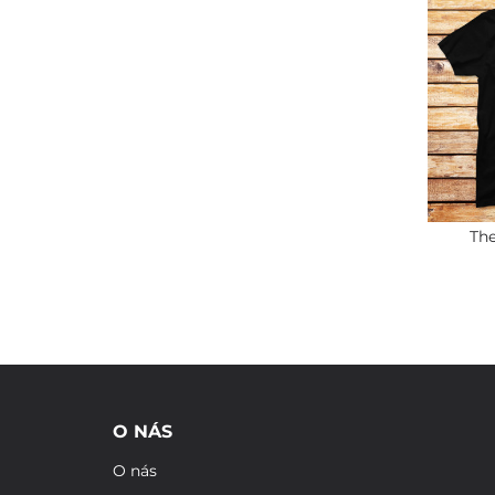
The
O NÁS
O nás