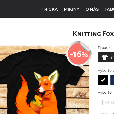
TRIČKA
MIKINY
O NÁS
TAB
Knitting Fox
Produkt
-16
%
Tr
Vyberte 
Vyberte 
Pán