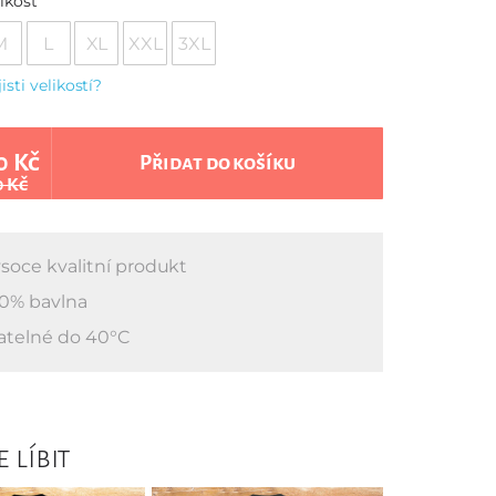
ikost
M
L
XL
XXL
3XL
jisti velikostí?
0 Kč
Přidat do košíku
0 Kč
soce kvalitní produkt
0% bavlna
atelné do 40°C
 líbit