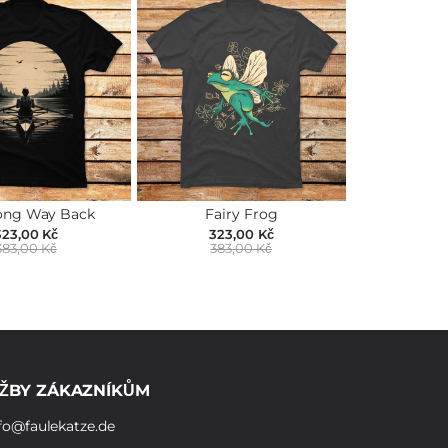
ong Way Back
Fairy Frog
323,00 Kč
323,00 Kč
383,00 Kč
383,00 Kč
ŽBY ZÁKAZNÍKŮM
fo@faulekatze.de