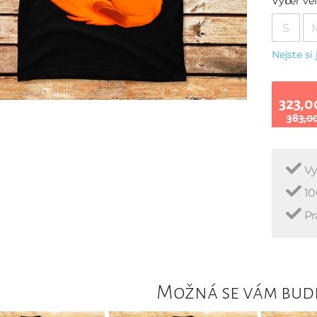
Vyber vel
S
Nejste si 
323,0
383,0
Vy
10
Pr
Možná se vám bude