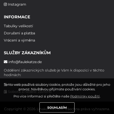
Instagram
INFORMACE
Tabulky velikostí
Doručení a platba
Vrácení a výměna
SLUŽBY ZÁKAZNÍKŮM
info@faulekatze.de
Oddělení zákaznických služeb je Vám k dispozici v těchto
hodinách:
Pondělí - pátek: 10:00 - 19:00
Tento web používá soubory cookie, protože jsou důležité pro jeho
provoz. Návštěvou přijímáte používání cookies.
Sobota a neděle: zavřeno
Pro více informací si přečtěte naše
Podmínky použití
.
SOUHLASÍM
Copyright © 2026 Linakocka.com. Všechna práva vyhrazena.