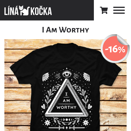
I Am Worthy
-16
%