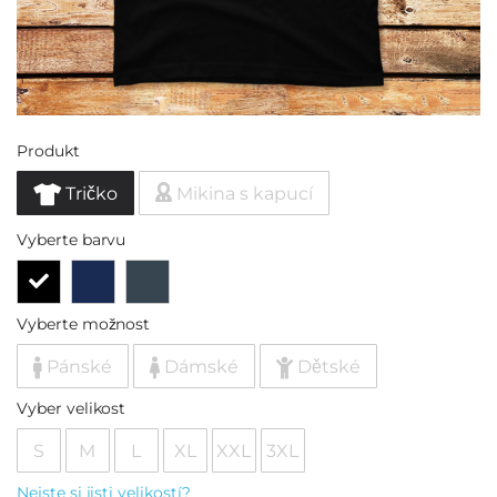
Produkt
Tričko
Mikina s kapucí
Vyberte barvu
Vyberte možnost
Pánské
Dámské
Dětské
Vyber velikost
S
M
L
XL
XXL
3XL
Nejste si jisti velikostí?