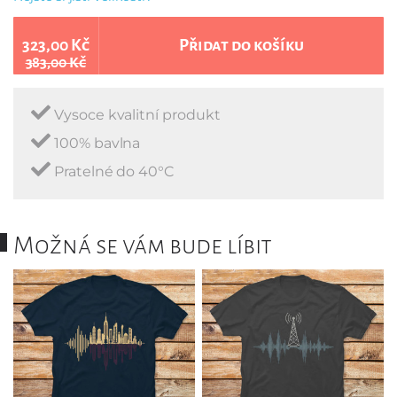
323,00 Kč
Přidat do košíku
383,00 Kč
Vysoce kvalitní produkt
100% bavlna
Pratelné do 40°C
Možná se vám bude líbit