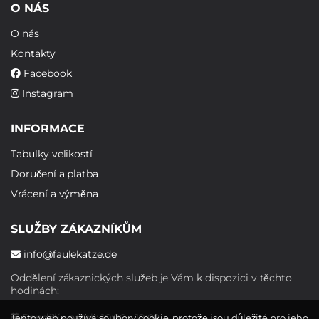
O NÁS
O nás
Kontakty
Facebook
Instagram
INFORMACE
Tabulky velikostí
Doručení a platba
Vrácení a výměna
SLUŽBY ZÁKAZNÍKŮM
info@faulekatze.de
Oddělení zákaznických služeb je Vám k dispozici v těchto
hodinách:
Pondělí - pátek: 10:00 - 19:00
Tento web používá soubory cookie, protože jsou důležité pro jeho