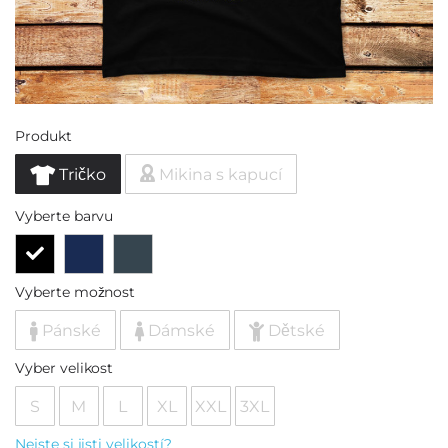
Produkt
Tričko
Mikina s kapucí
Vyberte barvu
Vyberte možnost
Pánské
Dámské
Dětské
Vyber velikost
S
M
L
XL
XXL
3XL
Nejste si jisti velikostí?