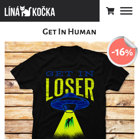
Get In Human
-16
%