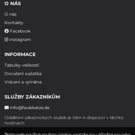
O NÁS
O nás
Kontakty
Facebook
Instagram
INFORMACE
Tabulky velikostí
Doručení a platba
Vrácení a výměna
SLUŽBY ZÁKAZNÍKŮM
info@faulekatze.de
Oddělení zákaznických služeb je Vám k dispozici v těchto
hodinách:
Pondělí - pátek: 10:00 - 19:00
Tento web používá soubory cookie, protože jsou důležité pro jeho