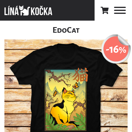
EdoCat
-16
%