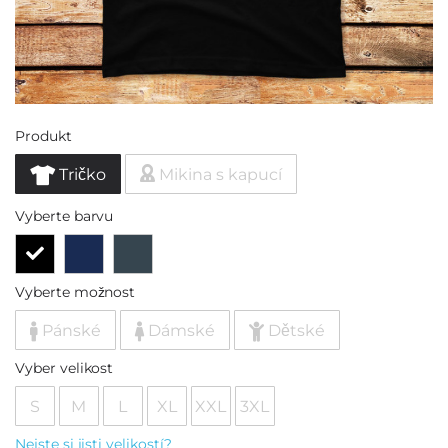
Produkt
Tričko
Mikina s kapucí
Vyberte barvu
Vyberte možnost
Pánské
Dámské
Dětské
Vyber velikost
S
M
L
XL
XXL
3XL
Nejste si jisti velikostí?