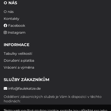
O NÁS
O nás
Kontakty
Facebook
Instagram
INFORMACE
Tabulky velikostí
Doručení a platba
Vrácení a výměna
SLUŽBY ZÁKAZNÍKŮM
info@faulekatze.de
Oddělení zákaznických služeb je Vám k dispozici v těchto
hodinách:
Pondělí - pátek: 10:00 - 19:00
Tento web používá soubory cookie, protože jsou důležité pro jeho