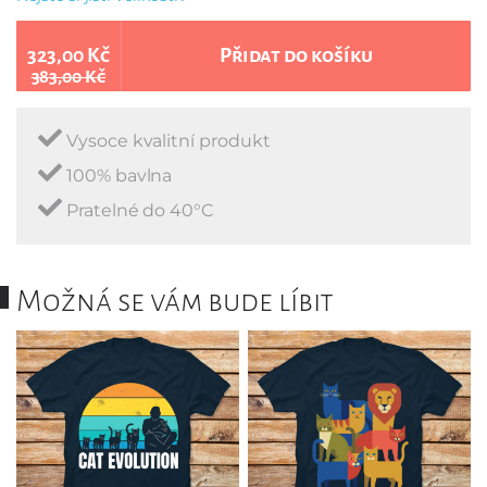
323,00 Kč
Přidat do košíku
383,00 Kč
Vysoce kvalitní produkt
100% bavlna
Pratelné do 40°C
Možná se vám bude líbit