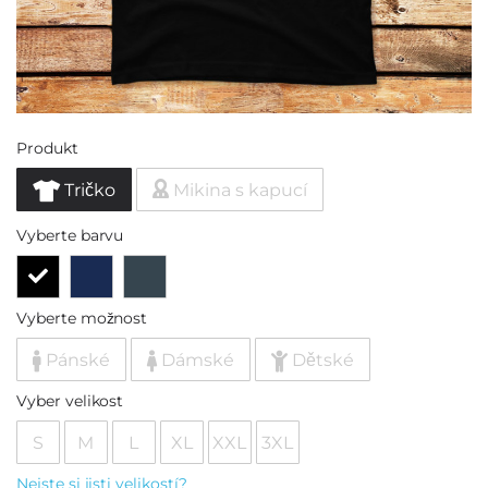
Produkt
Tričko
Mikina s kapucí
Vyberte barvu
Vyberte možnost
Pánské
Dámské
Dětské
Vyber velikost
S
M
L
XL
XXL
3XL
Nejste si jisti velikostí?