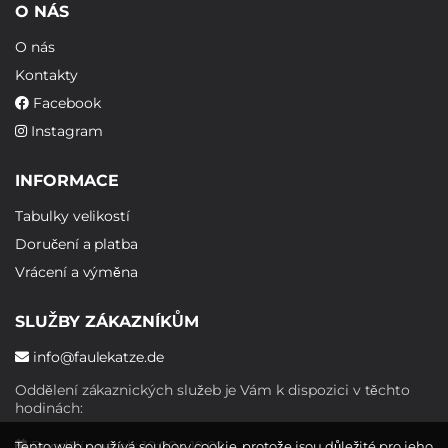
O NÁS
O nás
Kontakty
Facebook
Instagram
INFORMACE
Tabulky velikostí
Doručení a platba
Vrácení a výměna
SLUŽBY ZÁKAZNÍKŮM
info@faulekatze.de
Oddělení zákaznických služeb je Vám k dispozici v těchto
hodinách:
Pondělí - pátek: 10:00 - 19:00
Tento web používá soubory cookie, protože jsou důležité pro jeho