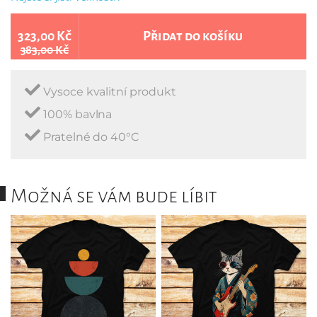
323,00 Kč
Přidat do košíku
383,00 Kč
Vysoce kvalitní produkt
100% bavlna
Pratelné do 40°C
Možná se vám bude líbit