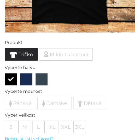
Produkt
Tričko
Mikina s kapucí
Vyberte barvu
Vyberte možnost
Pánské
Dámské
Dětské
Vyber velikost
S
M
L
XL
XXL
3XL
Nejste si jisti velikostí?