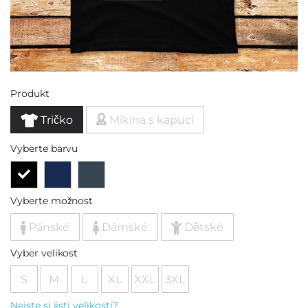
Produkt
Tričko
Mikina s kapucí
Vyberte barvu
Vyberte možnost
Pánské
Dámské
Dětské
Vyber velikost
S
M
L
XL
XXL
3XL
Nejste si jisti velikostí?