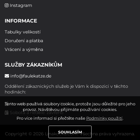
Instagram
INFORMACE
Tabulky velikostí
Doručení a platba
Vrácení a výměna
SLUŽBY ZÁKAZNÍKŮM
info@faulekatze.de
Oddělení zákaznických služeb je Vám k dispozici v těchto
hodinách:
Pondělí - pátek: 10:00 - 19:00
Tento web používá soubory cookie, protože jsou důležité pro jeho
provoz. Návštěvou přijímáte používání cookies.
Sobota a neděle: zavřeno
Pro více informací si přečtěte naše
Podmínky použití
.
SOUHLASÍM
Copyright © 2026 Linakocka.com. Všechna práva vyhrazena.