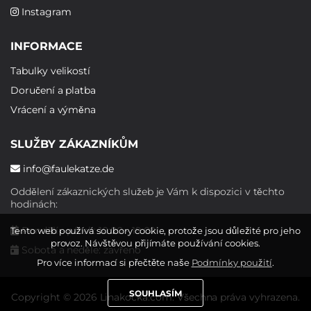
Instagram
INFORMACE
Tabulky velikostí
Doručení a platba
Vrácení a výměna
SLUŽBY ZÁKAZNÍKŮM
info@faulekatze.de
Oddělení zákaznických služeb je Vám k dispozici v těchto
hodinách:
Pondělí - pátek: 10:00 - 19:00
Tento web používá soubory cookie, protože jsou důležité pro jeho
provoz. Návštěvou přijímáte používání cookies.
Sobota a neděle: zavřeno
Pro více informací si přečtěte naše
Podmínky použití
.
SOUHLASÍM
Copyright © 2026 Linakocka.com. Všechna práva vyhrazena.