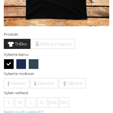
Produkt
Tričko
Mikina s kapucí
Vyberte barvu
Vyberte možnost
Pánské
Dámské
Dětské
Vyber velikost
S
M
L
XL
XXL
3XL
Nejste si jisti velikostí?