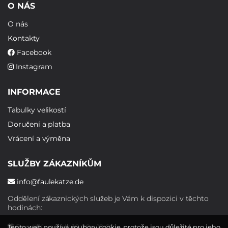
O NÁS
O nás
Kontakty
Facebook
Instagram
INFORMACE
Tabulky velikostí
Doručení a platba
Vrácení a výměna
SLUŽBY ZÁKAZNÍKŮM
info@faulekatze.de
Oddělení zákaznických služeb je Vám k dispozici v těchto
hodinách:
Pondělí - pátek: 10:00 - 19:00
Tento web používá soubory cookie, protože jsou důležité pro jeho