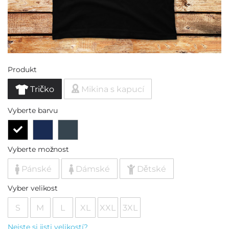
Produkt
Tričko
Mikina s kapucí
Vyberte barvu
Vyberte možnost
Pánské
Dámské
Dětské
Vyber velikost
S
M
L
XL
XXL
3XL
Nejste si jisti velikostí?