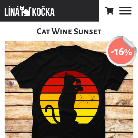
Cat Wine Sunset
-16
%