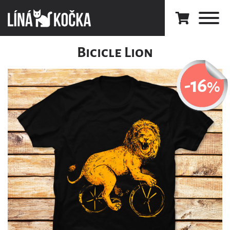
Bicicle Lion
-16
%