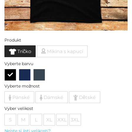
Produkt
Tričko
Mikina s kapucí
Vyberte barvu
Vyberte možnost
Pánské
Dámské
Dětské
Vyber velikost
S
M
L
XL
XXL
3XL
Nejste si jisti velikostí?