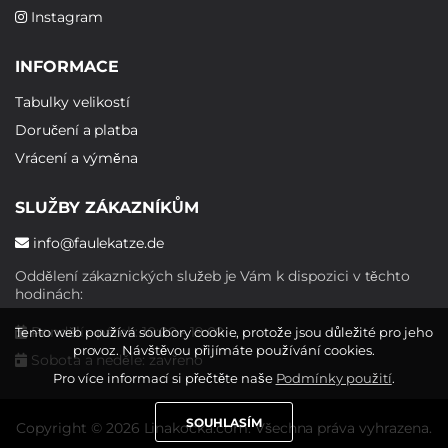
Instagram
INFORMACE
Tabulky velikostí
Doručení a platba
Vrácení a výměna
SLUŽBY ZÁKAZNÍKŮM
info@faulekatze.de
Oddělení zákaznických služeb je Vám k dispozici v těchto
hodinách:
Pondělí - pátek: 10:00 - 19:00
Tento web používá soubory cookie, protože jsou důležité pro jeho
provoz. Návštěvou přijímáte používání cookies.
Sobota a neděle: zavřeno
Pro více informací si přečtěte naše
Podmínky použití
.
SOUHLASÍM
Copyright © 2026 Linakocka.com. Všechna práva vyhrazena.