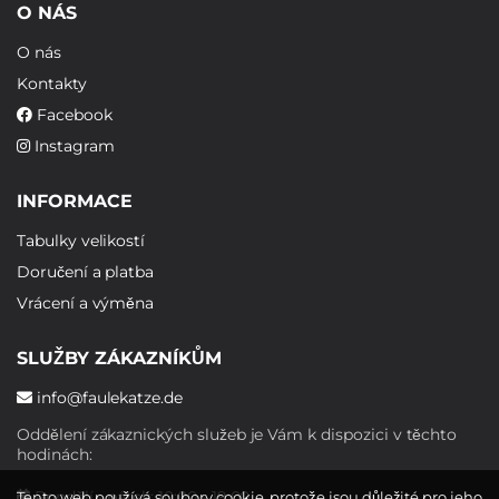
O NÁS
O nás
Kontakty
Facebook
Instagram
INFORMACE
Tabulky velikostí
Doručení a platba
Vrácení a výměna
SLUŽBY ZÁKAZNÍKŮM
info@faulekatze.de
Oddělení zákaznických služeb je Vám k dispozici v těchto
hodinách:
Pondělí - pátek: 10:00 - 19:00
Tento web používá soubory cookie, protože jsou důležité pro jeho