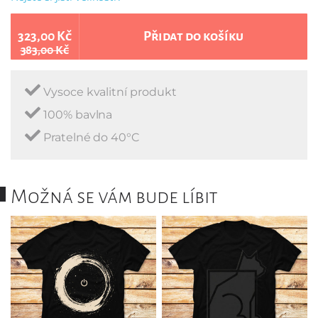
323,00 Kč
Přidat do košíku
383,00 Kč
Vysoce kvalitní produkt
100% bavlna
Pratelné do 40°C
Možná se vám bude líbit