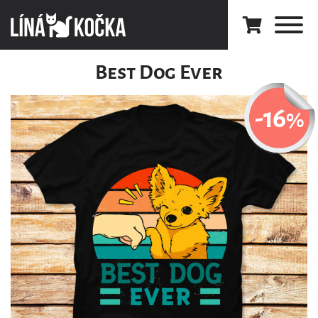
Best Dog Ever
-16
%