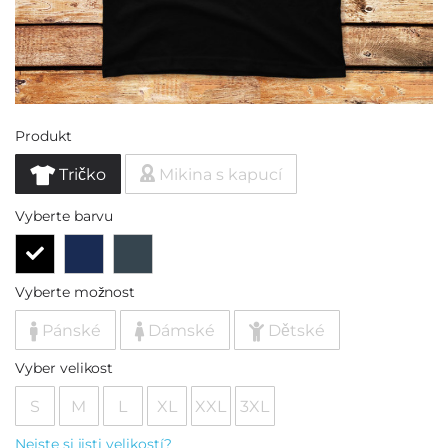
Produkt
Tričko
Mikina s kapucí
Vyberte barvu
Vyberte možnost
Pánské
Dámské
Dětské
Vyber velikost
S
M
L
XL
XXL
3XL
Nejste si jisti velikostí?